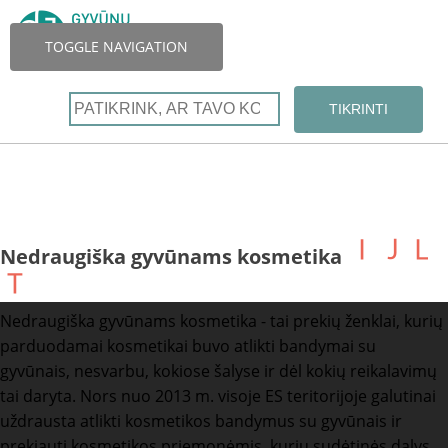
TOGGLE NAVIGATION
Nedraugiška gyvūnams kosmetika
Nedraugiška gyvūnams kosmetika - tai prekių ženklai, kurių
parduodamai kosmetikai buvo atlikti bandymai su
gyvūnais, nesvarbu, kokiose šalyse ir dėl kokių reikalavimų
tai daryta. Nors nuo 2013 m. visoje ES teritorijoje galutinai
uždrausta atlikti kosmetikos bandymus su gyvūnais ir
prekiauti kosmetikos priemonėmis, kurių sudėtinės dalys