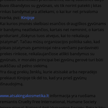
buvo išbandytos su gyvūnais, vis tik norint patekti į kitas
rinkas bandymai yra atliekami, o kai kur net privaloma
tvarka, pvz.
Kinijoje
.
Kai kurios įmonės skelbiasi esančios draugiškos gyvūnams
ir bandymų neatliekančios, kartais net neminint, o kartais
priduriant „išskyrus tuos atvejus, kai to reikalauja
įstatymai“. Tačiau mūsų organizacijos politika sako, kad
jokiais įstatymais gamintojai nėra verčiami pardavinėti
prekes rinkose, reikalaujančiose atlikti bandymus su
gyvūnais, ir moralės principai bei gyvūnų gerovė turi būti
aukščiau už pelno siekimą.
Yra daug prekių ženklų, kurie atsisakė arba nepradėjo
prekiauti Kinijoje tik dėl to, kad yra prieš gyvūnų
išnaudojimą.
www.atsakingakosmetika.lt
informacija yra ruošiama
remiantis Cruelty Free International, Humane Society
International, National Anti-Vivisection Society, Peta ir kitų