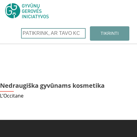
Nedraugiška gyvūnams kosmetika
L’Occitane