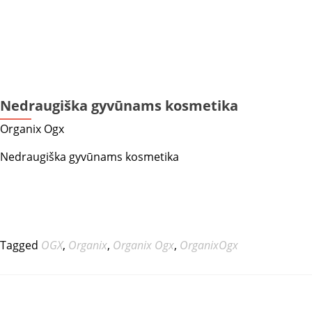
Nedraugiška gyvūnams kosmetika
Organix Ogx
Nedraugiška gyvūnams kosmetika
Tagged
OGX
,
Organix
,
Organix Ogx
,
OrganixOgx