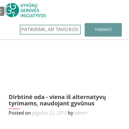
TOGGLE NAVIGATION
←
Dirbtinė oda - viena iš alternatyvų
„suš
tyrimams, naudojant gyvūnus
kos
te
Posted on
gegužės 22, 2015
by
admin
rei