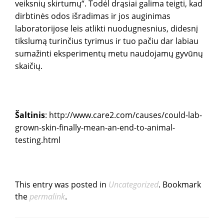
veiksnių skirtumų“. Todėl drąsiai galima teigti, kad
dirbtinės odos išradimas ir jos auginimas
laboratorijose leis atlikti nuodugnesnius, didesnį
tikslumą turinčius tyrimus ir tuo pačiu dar labiau
sumažinti eksperimentų metu naudojamų gyvūnų
skaičių.
Šaltinis
: http://www.care2.com/causes/could-lab-
grown-skin-finally-mean-an-end-to-animal-
testing.html
This entry was posted in
Uncategorized
. Bookmark
the
permalink
.