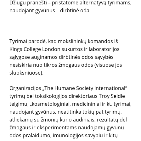
Džiugu pranešti – pristatome alternatyvą tyrimams,
naudojant gyvūnus – dirbtinė oda.
Tyrimai parodė, kad mokslininkų komandos iš
Kings College London sukurtos ir laboratorijos
sąlygose auginamos dirbtinės odos sąvybės
nesiskiria nuo tikros žmogaus odos (visuose jos
sluoksniuose).
Organizacijos „The Humane Society International“
tyrimų bei toksikologijos direktoriaus Troy Seidle
teigimu, „kosmetologiniai, medicininiai ir kt. tyrimai,
naudojant gyvūnus, neatitinka tokių pat tyrimų,
atliekamų su žmonių kūno audiniais, rezultatų dėl
žmogaus ir eksperimentams naudojamų gyvūnų
odos pralaidumo, imunologijos savybių ir kitų