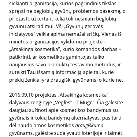
siekianti organizacija, kurios pagrindinis tikslas –
gy
spręsti ne beglobių gyvūnų problemos pasekmę, o
priežastį, užkertant kelią tolimesniam beglobių
gyvūnų atsiradimui. VšĮ „Gyvūnų gerovės
iniciatyvos“ veikla apima nemažai sričių. Vienas iš
minėtos organizacijos vykdomų projektų –
„Atsakinga kosmetika”, kurio komandos darbas –
patikrinti, ar kosmetikos gamintojas taiko
naujausius savo produktų testavimo metodus, ir
suteikti Tau išsamią informaciją apie tai, kurie
prekių ženklai yra draugiški gyvūnams, o kurie ne.
2016.09.10 projektas „Atsakinga kosmetika“
dalyvaus renginyje „Vegfest LT Mugė“. Čia galėsite
daugiau sužinoti apie kosmetikos bandymus su
gyvūnais ir tokių bandymų alternatyvas, pasitarti
dėl naudojamos kosmetikos
draugiškumo
gyvūnams, galėsite sudalyvauti loterijoje ir laimėti