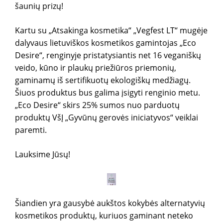
šaunių prizų!
Kartu su „Atsakinga kosmetika“ „Vegfest LT“ mugėje
dalyvaus lietuviškos kosmetikos gamintojas „Eco
Desire“, renginyje pristatysiantis net 16 veganiškų
veido, kūno ir plaukų priežiūros priemonių,
gaminamų iš sertifikuotų ekologiškų medžiagų.
Šiuos produktus bus galima įsigyti renginio metu.
„Eco Desire“ skirs 25% sumos nuo parduotų
produktų VšĮ „Gyvūnų gerovės iniciatyvos“ veiklai
paremti.
Lauksime Jūsų!
Šiandien yra gausybė aukštos kokybės alternatyvių
kosmetikos produktų, kuriuos gaminant neteko