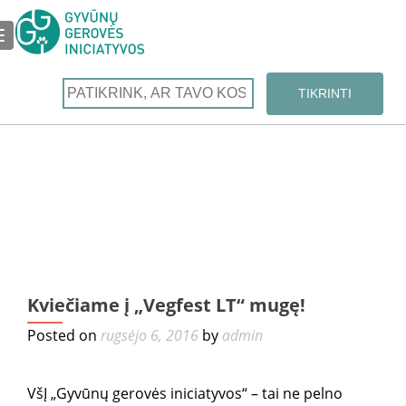
TOGGLE NAVIGATION
Kviečiame į „Vegfest LT“ mugę!
Cr
F
Posted on
rugsėjo 6, 2016
by
admin
įž
kal
ban
VšĮ „Gyvūnų gerovės iniciatyvos“ – tai ne pelno