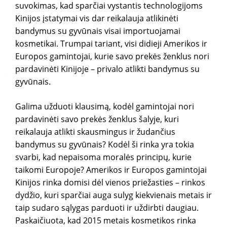
dėl
suvokimas, kad sparčiai vystantis technologijoms
sų 
Kinijos įstatymai vis dar reikalauja atlikinėti
bandymus su gyvūnais visai importuojamai
kosmetikai. Trumpai tariant, visi didieji Amerikos ir
Europos gamintojai, kurie savo prekės ženklus nori
pardavinėti Kinijoje – privalo atlikti bandymus su
gyvūnais.
Galima užduoti klausimą, kodėl gamintojai nori
pardavinėti savo prekės ženklus šalyje, kuri
reikalauja atlikti skausmingus ir žudančius
bandymus su gyvūnais? Kodėl ši rinka yra tokia
svarbi, kad nepaisoma moralės principų, kurie
taikomi Europoje? Amerikos ir Europos gamintojai
Kinijos rinka domisi dėl vienos priežasties – rinkos
dydžio, kuri sparčiai auga sulyg kiekvienais metais ir
taip sudaro sąlygas parduoti ir uždirbti daugiau.
Paskaičiuota, kad 2015 metais kosmetikos rinka