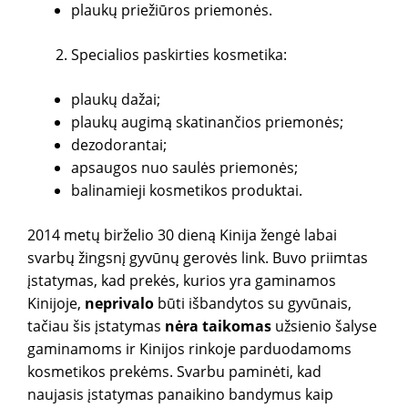
plaukų priežiūros priemonės.
Specialios paskirties kosmetika:
plaukų dažai;
plaukų augimą skatinančios priemonės;
dezodorantai;
apsaugos nuo saulės priemonės;
balinamieji kosmetikos produktai.
2014 metų birželio 30 dieną Kinija žengė labai
svarbų žingsnį gyvūnų gerovės link. Buvo priimtas
įstatymas, kad prekės, kurios yra gaminamos
Kinijoje,
neprivalo
būti išbandytos su gyvūnais,
tačiau šis įstatymas
nėra taikomas
užsienio šalyse
gaminamoms ir Kinijos rinkoje parduodamoms
kosmetikos prekėms. Svarbu paminėti, kad
naujasis įstatymas panaikino bandymus kaip