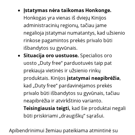
Įstatymas nėra taikomas Honkonge.
Honkogas yra vienas iš dviejų Kinijos
administracinių regionų, tačiau jame
negalioja įstatymai numatantys, kad užsienio
rinkose pagamintos prekės privalo būti
išbandytos su gyvūnais.
Situacija oro uostuose.
Specialios oro
uosto „Duty free“ parduotuvės taip pat
prekiauja vietinės ir užsienio rinkų
produktais. Kinijos
įstatymai neapibrėžia
,
kad „Duty free“ pardavinėjamos prekės
privalo būti išbandytos su gyvūnais, tačiau
neapibrėžia ir atvirkštinio varianto.
Teisingiausia teigti,
kad šie produktai negali
būti priskiriami „draugiškų“ sąrašui.
Apibendrinimui žemiau pateikiama atmintinė su