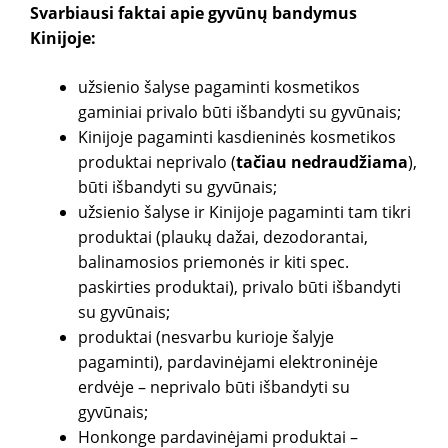
Svarbiausi faktai apie gyvūnų bandymus
Kinijoje:
užsienio šalyse pagaminti kosmetikos
gaminiai privalo būti išbandyti su gyvūnais;
Kinijoje pagaminti kasdieninės kosmetikos
produktai neprivalo (
tačiau nedraudžiama
),
būti išbandyti su gyvūnais;
užsienio šalyse ir Kinijoje pagaminti tam tikri
produktai (plaukų dažai, dezodorantai,
balinamosios priemonės ir kiti spec.
paskirties produktai), privalo būti išbandyti
su gyvūnais;
produktai (nesvarbu kurioje šalyje
pagaminti), pardavinėjami elektroninėje
erdvėje – neprivalo būti išbandyti su
gyvūnais;
Honkonge pardavinėjami produktai –