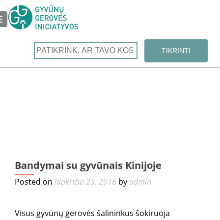
TOGGLE NAVIGATION
←
Bandymai su gyvūnais Kinijoje
ko
Posted on
lapkričio 23, 2016
by
admin
ats
Visus gyvūnų gerovės šalininkus šokiruoja