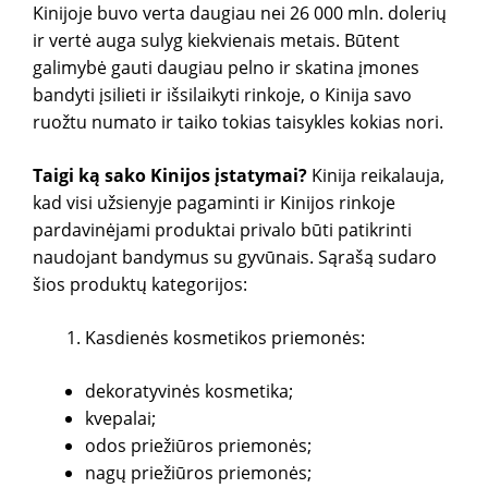
Kinijoje buvo verta daugiau nei 26 000 mln. dolerių
ir vertė auga sulyg kiekvienais metais. Būtent
galimybė gauti daugiau pelno ir skatina įmones
bandyti įsilieti ir išsilaikyti rinkoje, o Kinija savo
ruožtu numato ir taiko tokias taisykles kokias nori.
Taigi ką sako Kinijos įstatymai?
Kinija reikalauja,
kad visi užsienyje pagaminti ir Kinijos rinkoje
pardavinėjami produktai privalo būti patikrinti
naudojant bandymus su gyvūnais. Sąrašą sudaro
šios produktų kategorijos:
Kasdienės kosmetikos priemonės:
dekoratyvinės kosmetika;
kvepalai;
odos priežiūros priemonės;
nagų priežiūros priemonės;