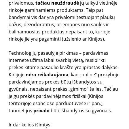
privalomus,
tačiau neuždraudė
jų taikyti vietinėje
rinkoje gaminamiems produktams. Taip pat
bandymai vis dar yra privalomi testuojant plaukų
dažus, dezodorantus, priemones nuo saulės ir
balinamuosius produktus nepaisant to, kurioje
rinkoje jie yra pagaminti (užsienio ar Kinijos).
Technologijų pasaulyje pirkimas – pardavimas
internete užima labai svarbią vietą, nusipirkti
prekes kitame pasaulio krašte yra įprastas dalykas.
Kinijoje
nėra reikalaujama
, kad „online“ prekyboje
pardavinėjamos prekės būtų išbandytos su
gyvūnais, nepaisant prekės „gimimo“ šalies. Tačiau
jeigu prekės pardavinėjamos fiziškai (Kinijos
teritorijoje esančiose parduotuvėse ir pan.),
tuomet jos
privalo
būti išbandytos su gyvūnais.
Ir dar kelios išimtys: