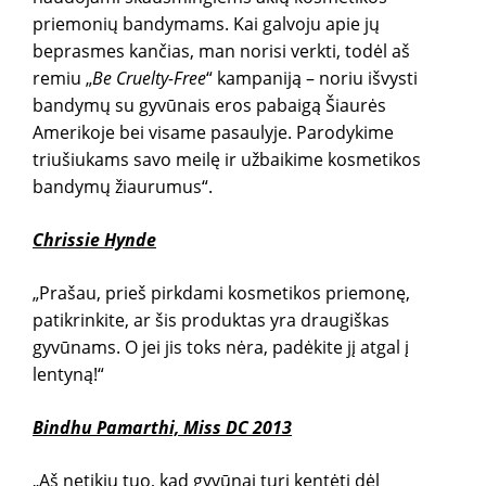
priemonių bandymams. Kai galvoju apie jų
beprasmes kančias, man norisi verkti, todėl aš
remiu „
Be Cruelty-Free
“ kampaniją – noriu išvysti
bandymų su gyvūnais eros pabaigą Šiaurės
Amerikoje bei visame pasaulyje. Parodykime
triušiukams savo meilę ir užbaikime kosmetikos
bandymų žiaurumus“.
Chrissie Hynde
„Prašau, prieš pirkdami kosmetikos priemonę,
patikrinkite, ar šis produktas yra draugiškas
gyvūnams. O jei jis toks nėra, padėkite jį atgal į
lentyną!“
Bindhu Pamarthi, Miss DC 2013
„Aš netikiu tuo, kad gyvūnai turi kentėti dėl