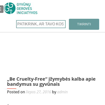
TOGGLE NAVIGATION
←
„Be Cruelty-Free“ įžymybės kalba apie
pa
bandymus su gyvūnais
nov
te
Posted on
liepos 27, 2016
by
admin
su 
įs