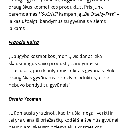
draugiškus kosmetikos produktus. Prisijunk
paremdamas
HSUS/HSI
kampaniją „
Be Cruelty-Free
“ –
laikas užbaigti bandymus su gyvūnais visiems
laikams“.
Francia Raisa
„Daugybė kosmetikos įmonių vis dar atlieka
skausmingus savo produktų bandymus su
triušiukais, jūrų kiaulytėmis ir kitais gyvūnais. Būk
draugiškas gyvūnams ir rinkis produktus, kurie
nebuvo bandyti su gyvūnais“.
Owain Yeoman
„Liūdniausia yra žinoti, kad triušiai negali verkti ir
tai yra viena iš priežasčių, kodėl šie švelnūs gyvūnai
naudojami skausmingiems akių kosmetikos