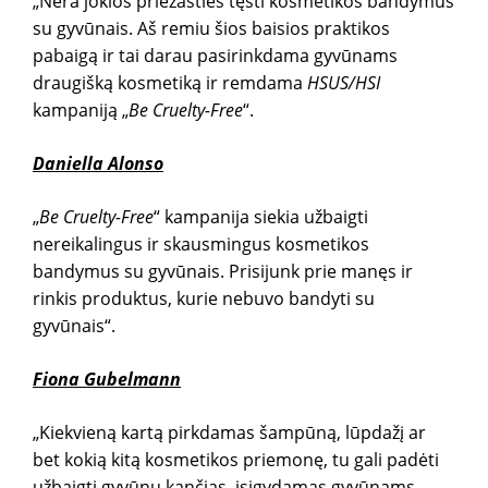
„Nėra jokios priežasties tęsti kosmetikos bandymus
su gyvūnais. Aš remiu šios baisios praktikos
pabaigą ir tai darau pasirinkdama gyvūnams
draugišką kosmetiką ir remdama
HSUS/HSI
kampaniją „
Be Cruelty-Free
“.
Daniella Alonso
„
Be Cruelty-Free
“ kampanija siekia užbaigti
nereikalingus ir skausmingus kosmetikos
bandymus su gyvūnais. Prisijunk prie manęs ir
rinkis produktus, kurie nebuvo bandyti su
gyvūnais“.
Fiona Gubelmann
„Kiekvieną kartą pirkdamas šampūną, lūpdažį ar
bet kokią kitą kosmetikos priemonę, tu gali padėti
užbaigti gyvūnų kančias, įsigydamas gyvūnams