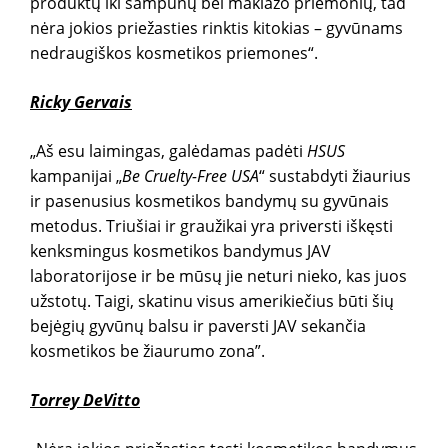
produktų iki šampūnų bei makiažo priemonių, tad
nėra jokios priežasties rinktis kitokias – gyvūnams
nedraugiškos kosmetikos priemones“.
Ricky Gervais
„Aš esu laimingas, galėdamas padėti
HSUS
kampanijai „
Be Cruelty-Free USA
“ sustabdyti žiaurius
ir pasenusius kosmetikos bandymų su gyvūnais
metodus. Triušiai ir graužikai yra priversti iškęsti
kenksmingus kosmetikos bandymus JAV
laboratorijose ir be mūsų jie neturi nieko, kas juos
užstotų. Taigi, skatinu visus amerikiečius būti šių
bejėgių gyvūnų balsu ir paversti JAV sekančia
kosmetikos be žiaurumo zona”.
Torrey DeVitto