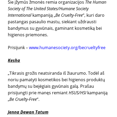
Šie įžymūs žmonės remia organizacijos
The Human
Society of The United States/Humane Society
International
kampaniją „
Be Cruelty-Free
“, kuri daro
pastangas pasaulio mastu, siekiant uždrausti
bandymus su gyvūnais, gaminant kosmetiką bei
higienos priemones.
Prisijunk –
www.humanesociety.org/becrueltyfree
Kesha
„Tikrasis grožis neatsiranda iš žiaurumo. Todėl aš
noriu pamatyti kosmetikos bei higienos produktų
bandymų su bejėgiais gyvūnais galą. Prašau
prisijungti prie manęs remiant
HSUS/HSI
kampaniją
„
Be Cruelty-Free
“.
Jenna Dewan Tatum