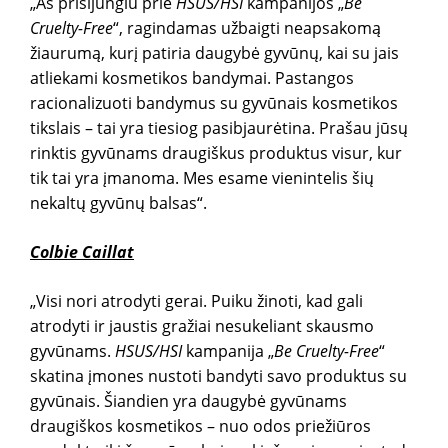
„Aš prisijungiu prie
HSUS/HSI
kampanijos „
Be
Cruelty-Free
“, ragindamas užbaigti neapsakomą
žiaurumą, kurį patiria daugybė gyvūnų, kai su jais
atliekami kosmetikos bandymai. Pastangos
racionalizuoti bandymus su gyvūnais kosmetikos
tikslais – tai yra tiesiog pasibjaurėtina. Prašau jūsų
rinktis gyvūnams draugiškus produktus visur, kur
tik tai yra įmanoma. Mes esame vienintelis šių
nekaltų gyvūnų balsas“.
Colbie Caillat
„Visi nori atrodyti gerai. Puiku žinoti, kad gali
atrodyti ir jaustis gražiai nesukeliant skausmo
gyvūnams.
HSUS/HSI
kampanija „
Be Cruelty-Free
“
skatina įmones nustoti bandyti savo produktus su
gyvūnais. Šiandien yra daugybė gyvūnams
draugiškos kosmetikos – nuo odos priežiūros