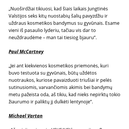
„Nuoširdžiai tikiuosi, kad šiais laikais Jungtinės
Valstijos seks kitų nuostabių šalių pavyzdžiu ir
uždraus kosmetikos bandymus su gyvūnais. Esame
vieni iš pasaulio lyderiu, tačiau vis dar to
neuždraudėme – man tai tiesiog bjauru“.
Paul McCartney
„Jei ant kiekvienos kosmetikos priemonės, kuri
buvo testuota su gyvūnais, būtų uždėtos
nuotraukos, kuriose pavaizduoti triušiai ir pelės
sutinusiomis, varvančiomis akimis bei bandymų
metu pažeista oda, aš tikiu, kad nieks nepirktų tokio
žiaurumo ir paliktų jį dulkėti lentynoje“.
Michael Vartan